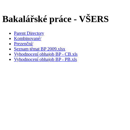
Bakalářské práce - VŠERS
Parent Directory
Kombinované/
Prezenční/
Seznam témat BP 2009.xlsx
Vyhodnocení obhajob BP - CB.xls
Vyhodnocení obhajob BP - PB.xls