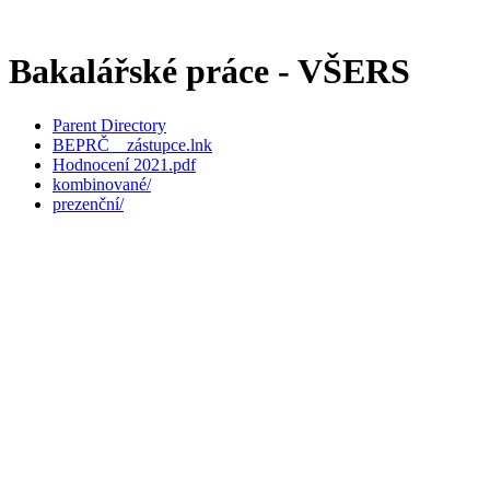
Bakalářské práce - VŠERS
Parent Directory
BEPRČ _ zástupce.lnk
Hodnocení 2021.pdf
kombinované/
prezenční/