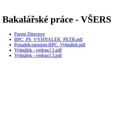
Bakalářské práce - VŠERS
Parent Directory
BPC_PS_VYHNALEK_PETR.pdf
Posudek-oponent-BPC_Vyhnálek.pdf
Vyhnálek - vedoucí 1.pdf
Vyhnálek - vedoucí 2.pdf