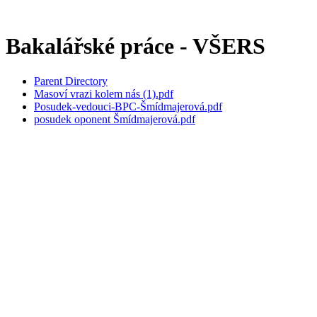
Bakalářské práce - VŠERS
Parent Directory
Masoví vrazi kolem nás (1).pdf
Posudek-vedouci-BPC-Šmídmajerová.pdf
posudek oponent Šmídmajerová.pdf