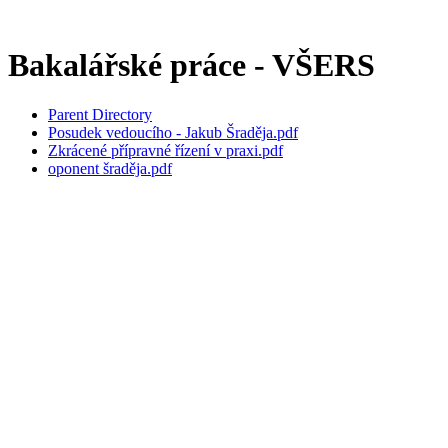
Bakalářské práce - VŠERS
Parent Directory
Posudek vedoucího - Jakub Šraděja.pdf
Zkrácené přípravné řízení v praxi.pdf
oponent šraděja.pdf