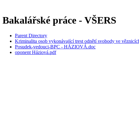
Bakalářské práce - VŠERS
Parent Directory
Kriminalita osob vykonávající trest odnětí svobody ve věznicíc
Posudek-vedouci-BPC - HÁZIOVÁ.doc
oponent Háziová.pdf