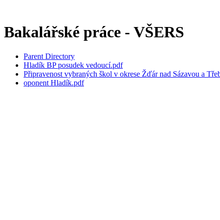
Bakalářské práce - VŠERS
Parent Directory
Hladík BP posudek vedoucí.pdf
Připravenost vybraných škol v okrese Žďár nad Sázavou a Třebíč
oponent Hladík.pdf