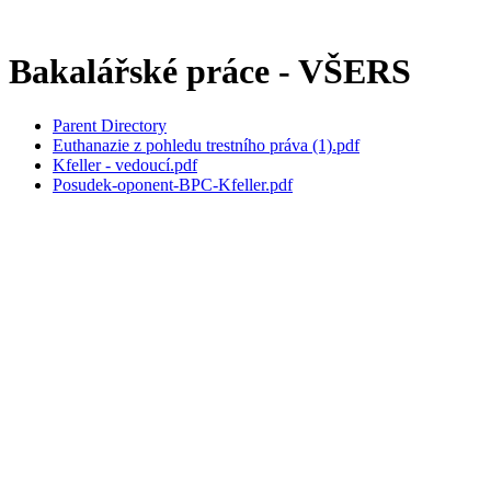
Bakalářské práce - VŠERS
Parent Directory
Euthanazie z pohledu trestního práva (1).pdf
Kfeller - vedoucí.pdf
Posudek-oponent-BPC-Kfeller.pdf