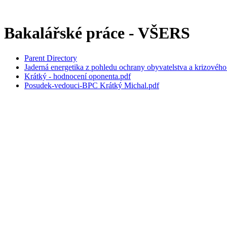
Bakalářské práce - VŠERS
Parent Directory
Jaderná energetika z pohledu ochrany obyvatelstva a krizového 
Krátký - hodnocení oponenta.pdf
Posudek-vedouci-BPC Krátký Michal.pdf