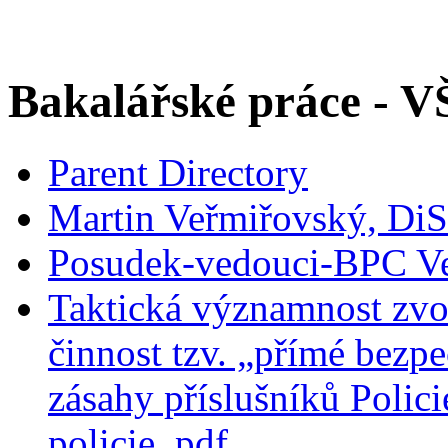
Bakalářské práce - 
Parent Directory
Martin Veřmiřovský, Di
Posudek-vedouci-BPC Ve
Taktická významnost zvo
činnost tzv. „přímé bezp
zásahy příslušníků Polic
policie..pdf