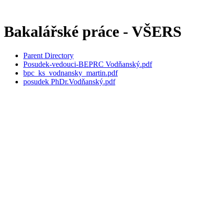
Bakalářské práce - VŠERS
Parent Directory
Posudek-vedouci-BEPRC Vodňanský.pdf
bpc_ks_vodnansky_martin.pdf
posudek PhDr.Vodňanský.pdf