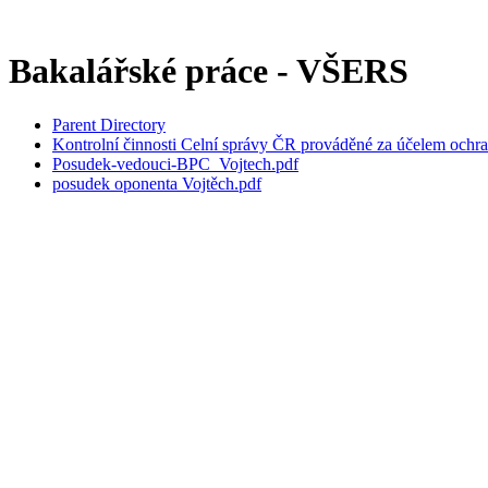
Bakalářské práce - VŠERS
Parent Directory
Kontrolní činnosti Celní správy ČR prováděné za účelem ochra
Posudek-vedouci-BPC_Vojtech.pdf
posudek oponenta Vojtěch.pdf