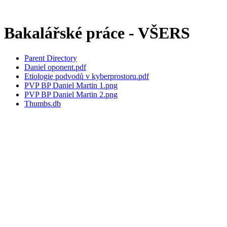
Bakalářské práce - VŠERS
Parent Directory
Daniel oponent.pdf
Etiologie podvodů v kyberprostoru.pdf
PVP BP Daniel Martin 1.png
PVP BP Daniel Martin 2.png
Thumbs.db