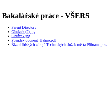
Bakalářské práce - VŠERS
Parent Directory
Obrázek (2).jpg
Obrázek.jpg
Posudek-oponent_Halmo.pdf
Řízení lidských zdrojů Technických služeb města Příbrami p. 