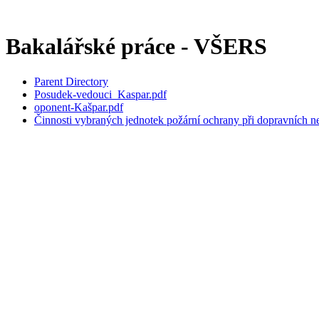
Bakalářské práce - VŠERS
Parent Directory
Posudek-vedouci_Kaspar.pdf
oponent-Kašpar.pdf
Činnosti vybraných jednotek požární ochrany při dopravních n