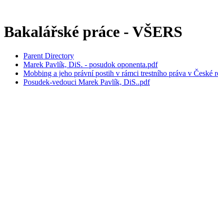
Bakalářské práce - VŠERS
Parent Directory
Marek Pavlík, DiS. - posudok oponenta.pdf
Mobbing a jeho právní postih v rámci trestního práva v České r
Posudek-vedouci Marek Pavlík, DiS..pdf