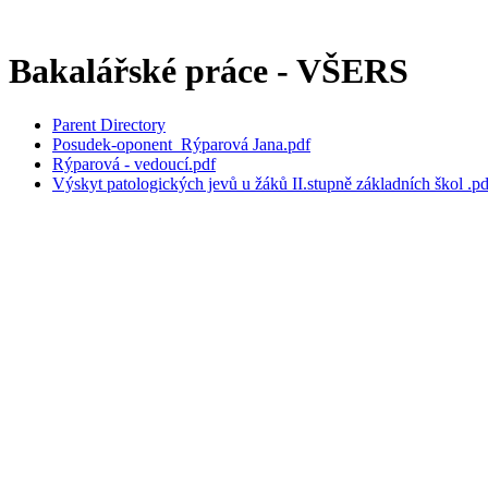
Bakalářské práce - VŠERS
Parent Directory
Posudek-oponent_Rýparová Jana.pdf
Rýparová - vedoucí.pdf
Výskyt patologických jevů u žáků II.stupně základních škol .pd