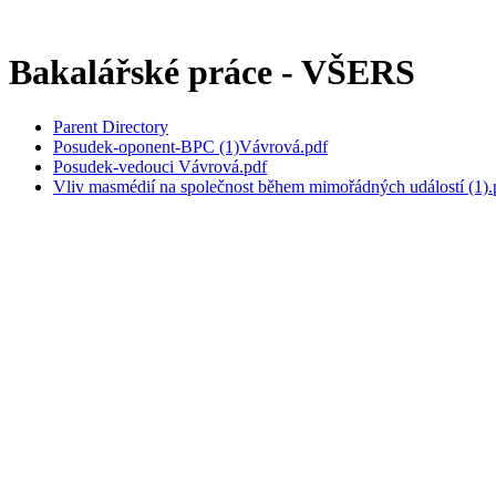
Bakalářské práce - VŠERS
Parent Directory
Posudek-oponent-BPC (1)Vávrová.pdf
Posudek-vedouci Vávrová.pdf
Vliv masmédií na společnost během mimořádných událostí (1).