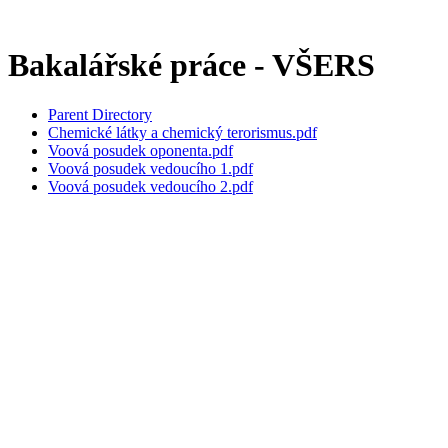
Bakalářské práce - VŠERS
Parent Directory
Chemické látky a chemický terorismus.pdf
Voová posudek oponenta.pdf
Voová posudek vedoucího 1.pdf
Voová posudek vedoucího 2.pdf