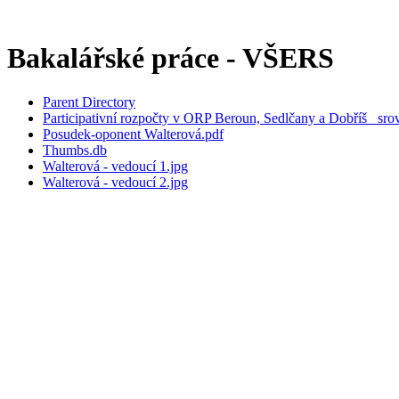
Bakalářské práce - VŠERS
Parent Directory
Participativní rozpočty v ORP Beroun, Sedlčany a Dobříš_ sro
Posudek-oponent Walterová.pdf
Thumbs.db
Walterová - vedoucí 1.jpg
Walterová - vedoucí 2.jpg