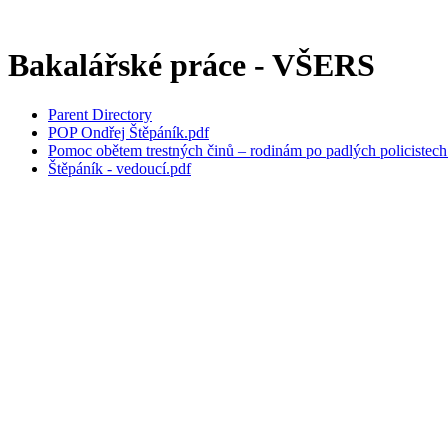
Bakalářské práce - VŠERS
Parent Directory
POP Ondřej Štěpáník.pdf
Pomoc obětem trestných činů – rodinám po padlých policistech
Štěpáník - vedoucí.pdf