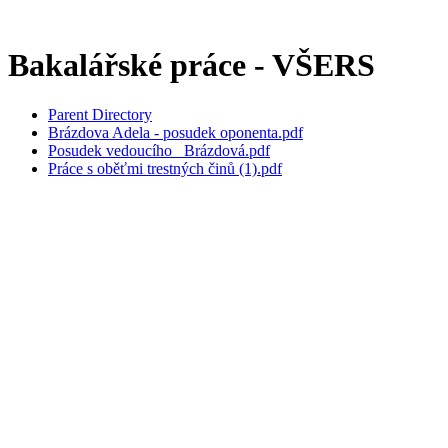
Bakalářské práce - VŠERS
Parent Directory
Brázdova Adela - posudek oponenta.pdf
Posudek vedoucího _Brázdová.pdf
Práce s oběťmi trestných činů (1).pdf