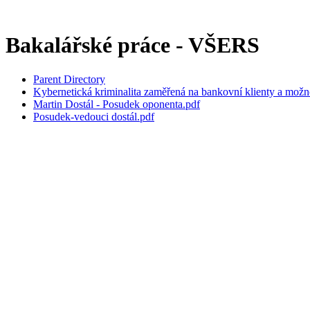
Bakalářské práce - VŠERS
Parent Directory
Kybernetická kriminalita zaměřená na bankovní klienty a možno
Martin Dostál - Posudek oponenta.pdf
Posudek-vedouci dostál.pdf