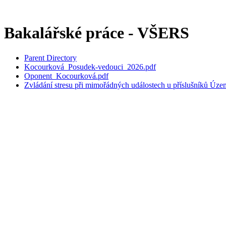
Bakalářské práce - VŠERS
Parent Directory
Kocourková_Posudek-vedouci_2026.pdf
Oponent_Kocourková.pdf
Zvládání stresu při mimořádných událostech u příslušníků Úz