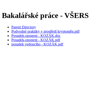
Bakalářské práce - VŠERS
Parent Directory
Podvodné praktiky v prostředí kryptoměn.pdf
Posudek-oponent - KOZÁK.doc
Posudek-oponent - KOZÁK.pdf
posudek vedoucího - KOZÁK.pdf