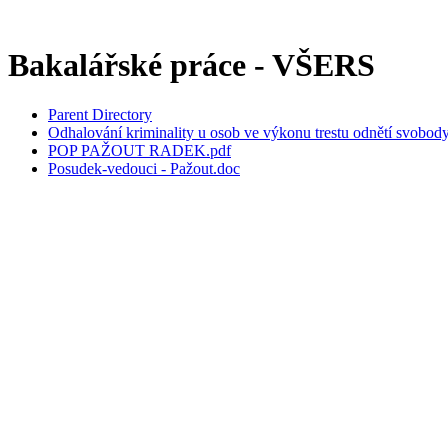
Bakalářské práce - VŠERS
Parent Directory
Odhalování kriminality u osob ve výkonu trestu odnětí svobody
POP PAŽOUT RADEK.pdf
Posudek-vedouci - Pažout.doc