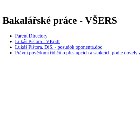
Bakalářské práce - VŠERS
Parent Directory
Lukáš Pištora - VP.pdf
Lukáš Pištora, DiS. - posudok oponenta.doc
Právní povědomí řidičů o přestupcích a sankcích podle novely 