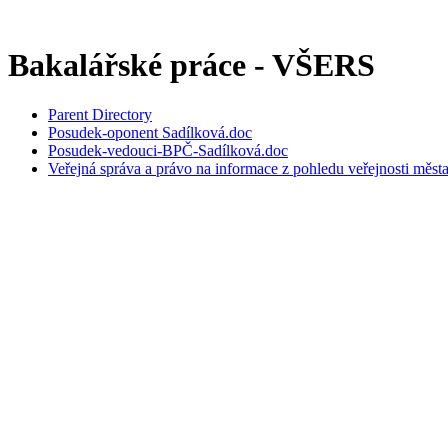
Bakalářské práce - VŠERS
Parent Directory
Posudek-oponent Sadílková.doc
Posudek-vedouci-BPČ-Sadílková.doc
Veřejná správa a právo na informace z pohledu veřejnosti měst