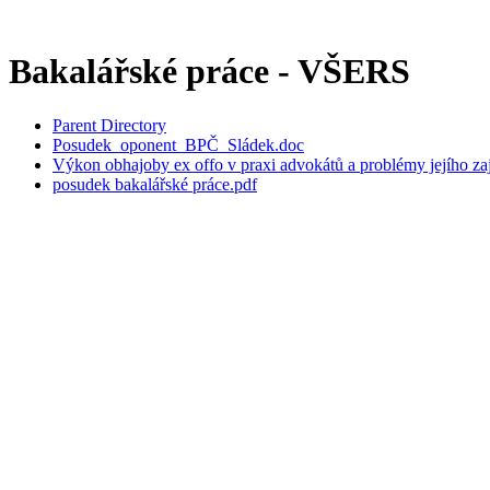
Bakalářské práce - VŠERS
Parent Directory
Posudek_oponent_BPČ_Sládek.doc
Výkon obhajoby ex offo v praxi advokátů a problémy jejího zaj
posudek bakalářské práce.pdf