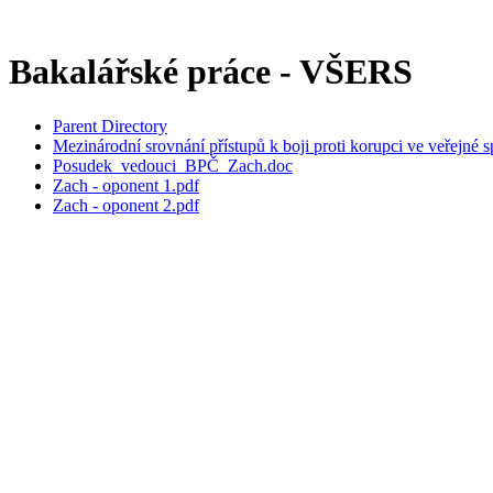
Bakalářské práce - VŠERS
Parent Directory
Mezinárodní srovnání přístupů k boji proti korupci ve veřejné s
Posudek_vedouci_BPČ_Zach.doc
Zach - oponent 1.pdf
Zach - oponent 2.pdf