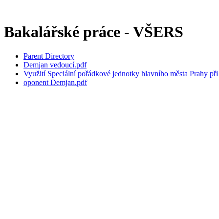
Bakalářské práce - VŠERS
Parent Directory
Demjan vedoucí.pdf
Využití Speciální pořádkové jednotky hlavního města Prahy při
oponent Demjan.pdf